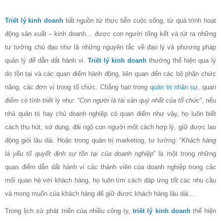
Triết lý kinh doanh
bắt nguồn từ thực tiễn cuộc sống, từ quá trình hoạt
động sản xuất – kinh doanh… được con người tổng kết và rút ra những
tư tưởng chủ đạo như là những nguyên tắc về đạo lý và phương pháp
quản lý để dẫn dắt hành vi.
Triết lý kinh doanh
thường thể hiện qua lý
do tồn tại và các quan điểm hành động, liên quan đến các bộ phận chức
năng, các đơn vị trong tổ chức. Chẳng hạn trong
quản trị nhân sự
, quan
điểm có tính triết lý như: “
Con người là tài sản quý nhất của tổ chức
”, nếu
nhà quản trị hay chủ doanh nghiệp có quan điểm như vậy, họ luôn biết
cách thu hút, sử dụng, đãi ngộ con người một cách hợp lý, giữ được lao
động giỏi lâu dài. Hoặc trong quản trị marketing, tư tưởng: “
Khách hàng
là yếu tố quyết định sự tồn tại của doanh nghiệp
” là một trong những
quan điểm dẫn dắt hành vi các thành viên của doanh nghiệp trong các
mối quan hệ với khách hàng, họ luôn tìm cách đáp ứng tốt các nhu cầu
và mong muốn của khách hàng để giữ được khách hàng lâu dài…
Trong lịch sử phát triển của nhiều công ty,
triết lý kinh doanh
thể hiện