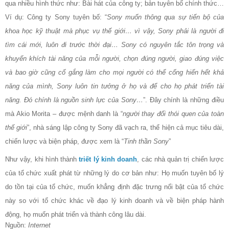
qua nhiều hình thức như: Bài hát của công ty; bản tuyên bố chính thức…
Ví dụ: Công ty Sony tuyên bố: “
Sony muốn thông qua sự tiến bộ của
khoa học kỹ thuật mà phục vụ thế giới… vì vậy, Sony phải là người đi
tìm cái mới, luôn đi trước thời đại… Sony có nguyên tắc tôn trọng và
khuyến khích tài năng của mỗi người, chọn đúng người, giao đúng việc
và bao giờ cũng cố gắng làm cho mọi người có thể cống hiến hết khả
năng của mình, Sony luôn tin tưởng ở họ và để cho họ phát triển tài
năng. Đó chính là nguồn sinh lực của Sony…
”. Đây chính là những điều
mà Akio Morita – được mệnh danh là “
người thay đổi thói quen của toàn
thế giới
”, nhà sáng lập công ty Sony đã vạch ra, thể hiện cả mục tiêu dài,
chiến lược và biện pháp, được xem là “
Tinh thần Sony
”
Như vậy, khi hình thành
triết lý kinh doanh
, các nhà quản trị chiến lược
của tổ chức xuất phát từ những lý do cơ bản như: Họ muốn tuyên bố lý
do tồn tại của tổ chức, muốn khẳng định đặc trưng nổi bật của tổ chức
này so với tổ chức khác về đạo lý kinh doanh và về biện pháp hành
động, họ muốn phát triển và thành công lâu dài.
Nguồn:
Internet