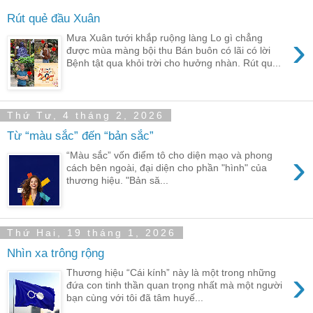
Rút quẻ đầu Xuân
›
Mưa Xuân tưới khắp ruộng làng Lo gì chẳng
được mùa màng bội thu Bán buôn có lãi có lời
Bệnh tật qua khỏi trời cho hưởng nhàn. Rút qu...
Thứ Tư, 4 tháng 2, 2026
Từ “màu sắc” đến “bản sắc”
›
“Màu sắc” vốn điểm tô cho diện mạo và phong
cách bên ngoài, đại diện cho phần "hình" của
thương hiệu. "Bản să...
Thứ Hai, 19 tháng 1, 2026
Nhìn xa trông rộng
›
Thương hiệu “Cái kính” này là một trong những
đứa con tinh thần quan trọng nhất mà một người
bạn cùng với tôi đã tâm huyế...