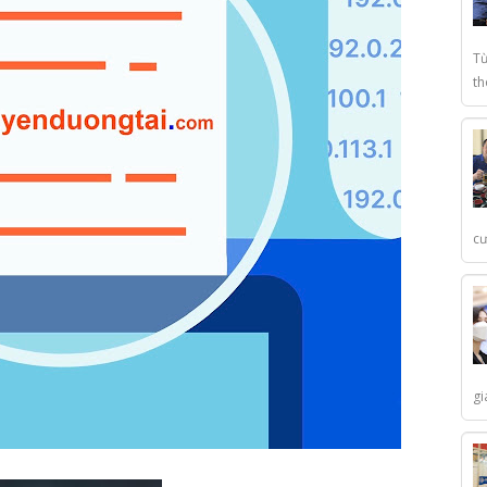
Từ
th
cư
gi