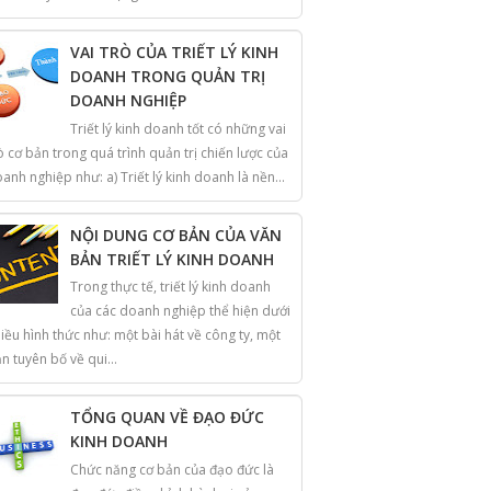
VAI TRÒ CỦA TRIẾT LÝ KINH
DOANH TRONG QUẢN TRỊ
DOANH NGHIỆP
Triết lý kinh doanh tốt có những vai
ò cơ bản trong quá trình quản trị chiến lược của
anh nghiệp như: a) Triết lý kinh doanh là nền...
NỘI DUNG CƠ BẢN CỦA VĂN
BẢN TRIẾT LÝ KINH DOANH
Trong thực tế, triết lý kinh doanh
của các doanh nghiệp thể hiện dưới
iều hình thức như: một bài hát về công ty, một
n tuyên bố về qui...
TỔNG QUAN VỀ ĐẠO ĐỨC
KINH DOANH
Chức năng cơ bản của đạo đức là