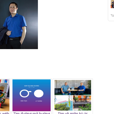
“t
s with
Tìm đường mở hướng
Tìm về miền ký ức