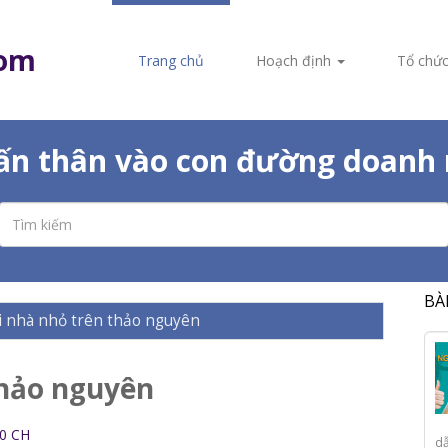
com
Trang chủ
Hoạch định
Tổ chứ
dấn thân vào con đường doanh 
BÀ
i nhà nhỏ trên thảo nguyên
thảo nguyên
00 CH
dẫ