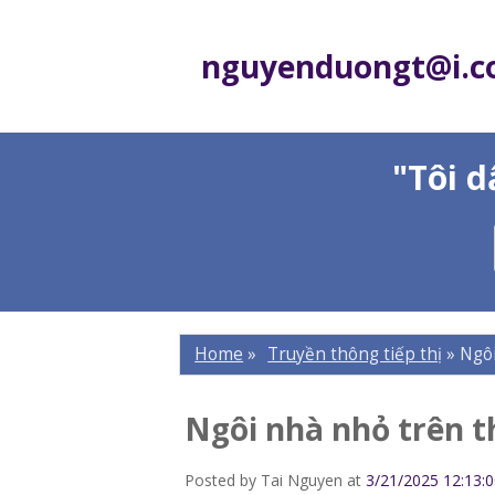
nguyenduongt@i.
"Tôi 
Home
»
Truyền thông tiếp thị
»
Ngô
Ngôi nhà nhỏ trên 
Posted by
Tai Nguyen
at
3/21/2025 12:13: