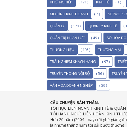
KHỞI NGHIỆP
( 171 )
KINH TẾ
( 1 )
MÔ HÌNH KINH DOANH
( 2 )
NETWORK 
QUẢN LÝ
( 179 )
QUẢN LÝ KINH TẾ
( 1
QUẢN TRỊ NHÂN LỰC
( 49 )
SỐ HÓA DO
THƯƠNG HIỆU
( 105 )
THƯƠNG MẠI
TRẢI NGHIỆM KHÁCH HÀNG
( 97 )
TRIẾ
TRUYỀN THÔNG NỘI BỘ
( 56 )
TRUYỀN 
VĂN HÓA DOANH NGHIỆP
( 59 )
CÂU CHUYỆN BẢN THÂN:
TÔI HỌC LIÊN NGÀNH KINH TẾ & QUẢN 
TÔI HÀNH NGHỀ LIÊN HOÀN KINH THƯ
Hơn 20 năm (2004 - nay) rời ghế giảng đ
là những tháng năm tôi sải bước thương