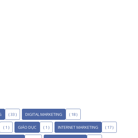
G
( 33 )
DIGITAL MARKETING
( 18 )
( 1 )
GIÁO DỤC
( 1 )
INTERNET MARKETING
( 17 )