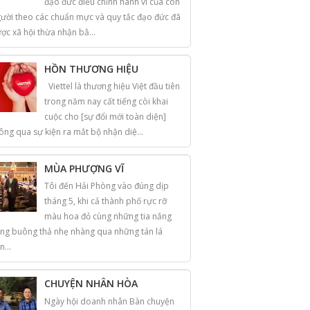
đạo đức điều chỉnh hành vi của con
ười theo các chuẩn mực và quy tắc đạo đức đã
ợc xã hội thừa nhận bằ...
HỒN THƯƠNG HIỆU
Viettel là thương hiệu Việt đầu tiên
trong năm nay cất tiếng còi khai
cuộc cho [sự đổi mới toàn diện]
ông qua sự kiện ra mắt bộ nhận diệ...
MÙA PHƯỢNG VĨ
Tôi đến Hải Phòng vào đúng dịp
tháng 5, khi cả thành phố rực rỡ
màu hoa đỏ cùng những tia nắng
ng buông thả nhẹ nhàng qua những tán lá
n...
CHUYỆN NHÂN HÒA
Ngày hội doanh nhân Bàn chuyện