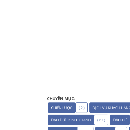
CHUYÊN MỤC:
CHIẾN LƯỢC
( 2 )
DỊCH VỤ KHÁCH HÀN
ĐẠO ĐỨC KINH DOANH
( 63 )
ĐẦU TƯ