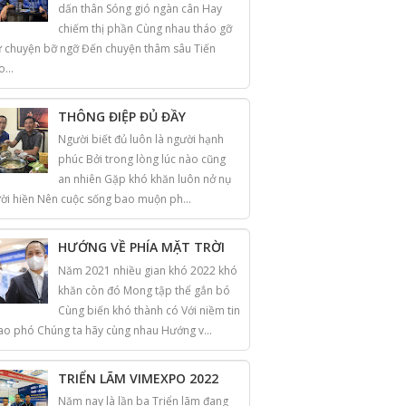
dấn thân Sóng gió ngàn cân Hay
chiếm thị phần Cùng nhau tháo gỡ
 chuyện bỡ ngỡ Đến chuyện thâm sâu Tiến
o...
THÔNG ĐIỆP ĐỦ ĐẦY
Người biết đủ luôn là người hạnh
phúc Bởi trong lòng lúc nào cũng
an nhiên Gặp khó khăn luôn nở nụ
ời hiền Nên cuộc sống bao muộn ph...
HƯỚNG VỀ PHÍA MẶT TRỜI
Năm 2021 nhiều gian khó 2022 khó
khăn còn đó Mong tập thể gắn bó
Cùng biến khó thành có Với niềm tin
ao phó Chúng ta hãy cùng nhau Hướng v...
TRIỂN LÃM VIMEXPO 2022
Năm nay là lần ba Triển lãm đang