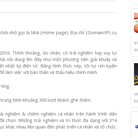
 chòi nhỏ gọi là Nhà (Home page). Địa chỉ (Domain/IP) cụ
tr
do
016. Thỉnh thoảng, lúc nhàn, có trải nghiệm hay suy tư
g tải nội dung lên đây như một phương tiện giải khuây và
ết nhật ký điện tử. Bằng hình thức này, tôi tự rèn luyện
ể làm việc với bản thân và thấu hiểu chính mình.
ròng.
nh
n trung bình khoảng 300 lượt khách ghé thăm.
bả
rải nghiệm & chiêm nghiệm cá nhân trên hành trình dấn
ã chọn. Những trải nghiệm và tri thức đa dạng với 314
ục khác nhau liên quan đến phát triển cá nhân và tổ chức.