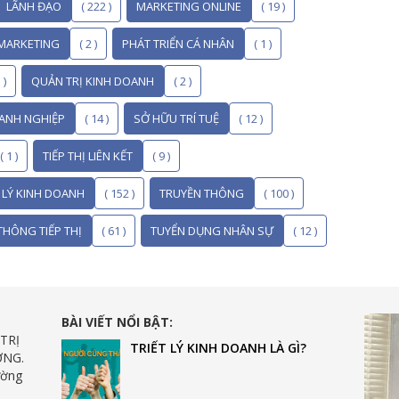
LÃNH ĐẠO
( 222 )
MARKETING ONLINE
( 19 )
MARKETING
( 2 )
PHÁT TRIỂN CÁ NHÂN
( 1 )
 )
QUẢN TRỊ KINH DOANH
( 2 )
ANH NGHIỆP
( 14 )
SỞ HỮU TRÍ TUỆ
( 12 )
( 1 )
TIẾP THỊ LIÊN KẾT
( 9 )
T LÝ KINH DOANH
( 152 )
TRUYỀN THÔNG
( 100 )
THÔNG TIẾP THỊ
( 61 )
TUYỂN DỤNG NHÂN SỰ
( 12 )
BÀI VIẾT NỔI BẬT:
TRỊ
TRIẾT LÝ KINH DOANH LÀ GÌ?
ƠNG.
ường