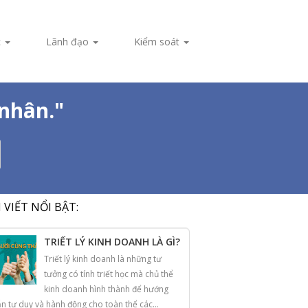
c
Lãnh đạo
Kiểm soát
nhân."
I VIẾT NỔI BẬT:
TRIẾT LÝ KINH DOANH LÀ GÌ?
Triết lý kinh doanh là những tư
tưởng có tính triết học mà chủ thể
kinh doanh hình thành để hướng
n tư duy và hành động cho toàn thể các...