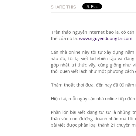
SHARE THIS
Trên thảo nguyên Internet bao la, có căn
thể của nó là:
www.nguyenduongtai.com
Căn nhà online này tôi tự xây dựng năm 2
nào đó, tôi lại viết lách/biên tập và đăn
góp nhặt tri thức vậy, cũng giống như vi
thói quen viết lách như một phương cách đ
Thấm thoắt thoi đưa, đến nay đã 09 năm 
Hiện tại, mỗi ngày căn nhà online tiếp đó
Phần lớn bài viết dạng tự sự là những t
thân vào con đường doanh nhân mà tôi đ
bài viết được phân loại thành 21 chuyên m