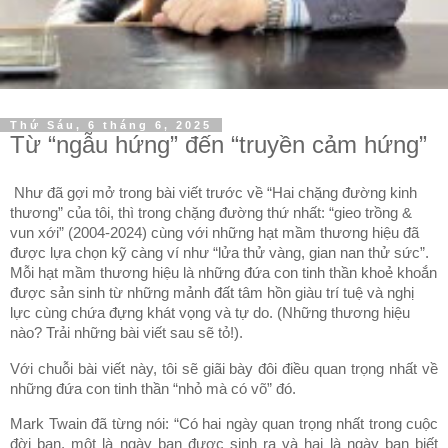
Thứ Sáu, 6 tháng 6, 2025
Từ “ngẫu hứng” đến “truyền cảm hứng”
Như đã gợi mở trong bài viết trước về “Hai chặng đường kinh
thương” của tôi, thì trong chặng đường thứ nhất: “gieo trồng &
vun xới” (2004-2024) cùng với những hạt mầm thương hiệu đã
được lựa chọn kỹ càng ví như “lửa thử vàng, gian nan thử sức”.
Mỗi hạt mầm thương hiệu là những đứa con tinh thần khoẻ khoắn
được sản sinh từ những mảnh đất tâm hồn giàu trí tuệ và nghị
lực cùng chứa đựng khát vọng và tự do. (Những thương hiệu
nào? Trải những bài viết sau sẽ tỏ!).
Với chuỗi bài viết này, tôi sẽ giãi bày đôi điều quan trọng nhất về
những đứa con tinh thần “nhỏ mà có võ” đó.
Mark Twain đã từng nói: “Có hai ngày quan trọng nhất trong cuộc
đời bạn, một là ngày bạn được sinh ra và hai là ngày bạn biết