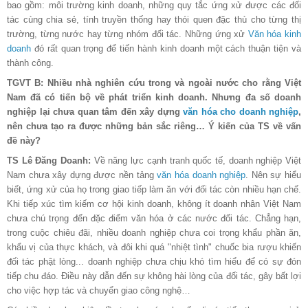
bao gồm: môi trường kinh doanh, những quy tắc ứng xử được các đối
tác cùng chia sẻ, tính truyền thống hay thói quen đặc thù cho từng thị
trường, từng nước hay từng nhóm đối tác. Những ứng xử
Văn hóa kinh
doanh
đó rất quan trọng để tiến hành kinh doanh một cách thuận tiện và
thành công.
TGVT B: Nhiều nhà nghiên cứu trong và ngoài nước cho rằng Việt
Nam đã có tiến bộ về phát triển kinh doanh. Nhưng đa số doanh
nghiệp lại chưa quan tâm đến xây
dựng
văn hóa cho doanh nghiệp
,
nên chưa tạo ra được những bản sắc riêng… Ý kiến của TS về vấn
đề này?
TS Lê Đăng Doanh:
Về năng lực cạnh tranh quốc tế, doanh nghiệp Việt
Nam chưa xây dựng được nền tảng
văn hóa doanh nghiệp
. Nên sự hiểu
biết, ứng xử của họ trong giao tiếp làm ăn với đối tác còn nhiều hạn chế.
Khi tiếp xúc tìm kiếm cơ hội kinh doanh, không ít doanh nhân Việt Nam
chưa chú trọng đến đặc điểm văn hóa ở các nước đối tác. Chẳng hạn,
trong cuộc chiêu đãi, nhiều doanh nghiệp chưa coi trọng khẩu phần ăn,
khẩu vị của thực khách, và đôi khi quá "nhiệt tình" chuốc bia rượu khiến
đối tác phật lòng... doanh nghiệp chưa chịu khó tìm hiểu để có sự đón
tiếp chu đáo. Điều này dẫn đến sự không hài lòng của đối tác, gây bất lợi
cho việc hợp tác và chuyển giao công nghệ…