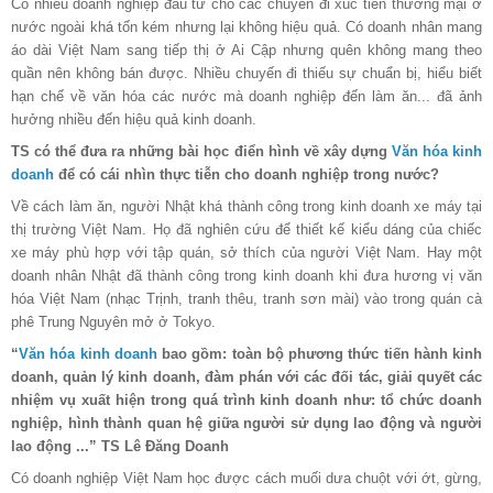
Có nhiều doanh nghiệp đầu tư cho các chuyến đi xúc tiến thương mại ở
nước ngoài khá tốn kém nhưng lại không hiệu quả. Có doanh nhân mang
áo dài Việt Nam sang tiếp thị ở Ai Cập nhưng quên không mang theo
quần nên không bán được. Nhiều chuyến đi thiếu sự chuẩn bị, hiểu biết
hạn chế về văn hóa các nước mà doanh nghiệp đến làm ăn... đã ảnh
hưởng nhiều đến hiệu quả kinh doanh.
TS có thể đưa ra những bài học điển hình về xây dựng
Văn hóa kinh
doanh
để có cái nhìn thực tiễn cho doanh nghiệp trong nước?
Về cách làm ăn, người Nhật khá thành công trong kinh doanh xe máy tại
thị trường Việt Nam. Họ đã nghiên cứu để thiết kế kiểu dáng của chiếc
xe máy phù hợp với tập quán, sở thích của người Việt Nam. Hay một
doanh nhân Nhật đã thành công trong kinh doanh khi đưa hương vị văn
hóa Việt Nam (nhạc Trịnh, tranh thêu, tranh sơn mài) vào trong quán cà
phê Trung Nguyên mở ở Tokyo.
“
Văn hóa kinh doanh
bao gồm: toàn bộ phương thức tiến hành kinh
doanh, quản lý kinh doanh, đàm phán với các đối tác, giải quyết các
nhiệm vụ xuất hiện trong quá trình kinh doanh như: tổ chức doanh
nghiệp, hình thành quan hệ giữa người sử dụng lao động và người
lao động ...”
TS Lê Đăng Doanh
Có doanh nghiệp Việt Nam học được cách muối dưa chuột với ớt, gừng,