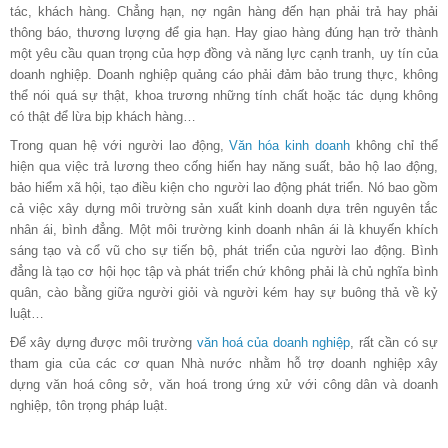
tác, khách hàng. Chẳng hạn, nợ ngân hàng đến hạn phải trả hay phải
thông báo, thương lượng để gia hạn. Hay giao hàng đúng hạn trở thành
một yêu cầu quan trọng của hợp đồng và năng lực cạnh tranh, uy tín của
doanh nghiệp. Doanh nghiệp quảng cáo phải đảm bảo trung thực, không
thể nói quá sự thật, khoa trương những tính chất hoặc tác dụng không
có thật để lừa bịp khách hàng…
Trong quan hệ với người lao động,
Văn hóa kinh doanh
không chỉ thể
hiện qua việc trả lương theo cống hiến hay năng suất, bảo hộ lao động,
bảo hiểm xã hội, tạo điều kiện cho người lao động phát triển. Nó bao gồm
cả việc xây dựng môi trường sản xuất kinh doanh dựa trên nguyên tắc
nhân ái, bình đẳng. Một môi trường kinh doanh nhân ái là khuyến khích
sáng tạo và cổ vũ cho sự tiến bộ, phát triển của người lao động. Bình
đẳng là tạo cơ hội học tập và phát triển chứ không phải là chủ nghĩa bình
quân, cào bằng giữa người giỏi và người kém hay sự buông thả về kỷ
luật…
Để xây dựng được môi trường
văn hoá của doanh nghiệp
, rất cần có sự
tham gia của các cơ quan Nhà nước nhằm hỗ trợ doanh nghiệp xây
dựng văn hoá công sở, văn hoá trong ứng xử với công dân và doanh
nghiệp, tôn trọng pháp luật.