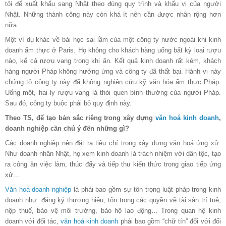
tỏi để xuất khẩu sang Nhật theo đúng quy trình và khẩu vị của người
Nhật. Những thành công này còn khá ít nên cần được nhân rộng hơn
nữa.
Một ví dụ khác về bài học sai lầm của một công ty nước ngoài khi kinh
doanh ẩm thực ở Paris. Họ không cho khách hàng uống bất kỳ loại rượu
nào, kể cả rượu vang trong khi ăn. Kết quả kinh doanh rất kém, khách
hàng người Pháp không hưởng ứng và công ty đã thất bại. Hành vi này
chứng tỏ công ty này đã không nghiên cứu kỹ văn hóa ẩm thực Pháp.
Uống một, hai ly rượu vang là thói quen bình thường của người Pháp.
Sau đó, công ty buộc phải bỏ quy định này.
Theo TS, để tạo bản sắc riêng trong xây dựng
văn hoá kinh doanh
,
doanh nghiệp cần chú ý đến những gì?
Các doanh nghiệp nên đặt ra tiêu chí trong xây dựng văn hoá ứng xử.
Như doanh nhân Nhật, họ xem kinh doanh là trách nhiệm với dân tộc, tạo
ra công ăn việc làm, thúc đẩy và tiếp thu kiến thức trong giao tiếp ứng
xử...
Văn hoá doanh nghiệp
là phải bao gồm sự tôn trọng luật pháp trong kinh
doanh như: đăng ký thương hiệu, tôn trọng các quyền về tài sản trí tuệ,
nộp thuế, bảo vệ môi trường, bảo hộ lao động… Trong quan hệ kinh
doanh với đối tác,
văn hoá kinh doanh
phải bao gồm “chữ tín” đối với đối