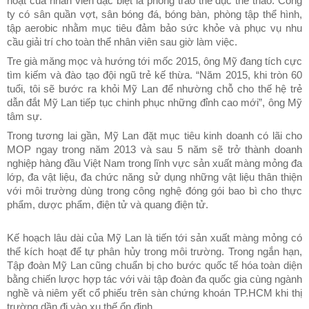
hoạt của nhân viên đặc biệt là phong trào thể dục thể thao. Công
ty có sân quần vợt, sân bóng đá, bóng bàn, phòng tập thể hình,
tập aerobic nhằm mục tiêu đảm bảo sức khỏe và phục vụ nhu
cầu giải trí cho toàn thể nhân viên sau giờ làm việc.
Tre già măng mọc và hướng tới mốc 2015, ông Mỹ đang tích cực
tìm kiếm và đào tạo đội ngũ trẻ kế thừa. “Năm 2015, khi tròn 60
tuổi, tôi sẽ bước ra khỏi Mỹ Lan để nhường chỗ cho thế hệ trẻ
dẫn đắt Mỹ Lan tiếp tục chinh phục những đỉnh cao mới”, ông Mỹ
tâm sự.
Trong tương lai gần, Mỹ Lan đặt mục tiêu kinh doanh có lãi cho
MOP ngay trong năm 2013 và sau 5 năm sẽ trở thành doanh
nghiệp hàng đầu Việt Nam trong lĩnh vực sản xuất màng mỏng đa
lớp, đa vật liệu, đa chức năng sử dụng những vật liệu thân thiện
với môi trường dùng trong công nghệ đóng gói bao bì cho thực
phẩm, dược phẩm, điện tử và quang điện tử.
Kế hoạch lâu dài của Mỹ Lan là tiến tới sản xuất màng mỏng có
thể kích hoạt để tự phân hủy trong môi trường. Trong ngắn hạn,
Tập đoàn Mỹ Lan cũng chuẩn bị cho bước quốc tế hóa toàn diện
bằng chiến lược hợp tác với vài tập đoàn đa quốc gia cùng ngành
nghề và niêm yết cổ phiếu trên sàn chứng khoán TP.HCM khi thị
trường dần đi vào xu thế ổn định.