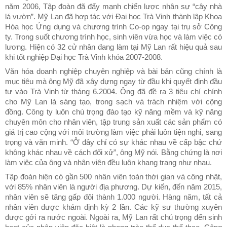
năm 2006, Tập đoàn đã đẩy mạnh chiến lược nhân sự “cây nhà
lá vườn”. Mỹ Lan đã hợp tác với Đại học Trà Vinh thành lập Khoa
Hóa học Ứng dụng và chương trình Co-op ngay tại trụ sở Công
ty. Trong suốt chương trình học, sinh viên vừa học và làm việc có
lương. Hiện có 32 cử nhân đang làm tại Mỹ Lan rất hiệu quả sau
khi tốt nghiệp Đại học Trà Vinh khóa 2007-2008.
Văn hóa doanh nghiệp chuyên nghiệp và bài bản cũng chính là
mục tiêu mà ông Mỹ đã xây dựng ngay từ đầu khi quyết định đầu
tư vào Trà Vinh từ tháng 6.2004. Ông đã đề ra 3 tiêu chí chính
cho Mỹ Lan là sáng tạo, trong sạch và trách nhiệm với cộng
đồng. Công ty luôn chú trọng đào tạo kỹ năng mềm và kỹ năng
chuyên môn cho nhân viên, tập trung sản xuất các sản phẩm có
giá trị cao cộng với môi trường làm việc phải luôn tiện nghi, sang
trọng và văn minh. “Ở đây chỉ có sự khác nhau về cấp bậc chứ
không khác nhau về cách đối xử”, ông Mỹ nói. Bằng chứng là nơi
làm việc của ông và nhân viên đều luôn khang trang như nhau.
Tập đoàn hiện có gần 500 nhân viên toàn thời gian và công nhật,
với 85% nhân viên là người địa phương. Dự kiến, đến năm 2015,
nhân viên sẽ tăng gấp đôi thành 1.000 người. Hàng năm, tất cả
nhân viên được khám định kỳ 2 lần. Các kỹ sư thường xuyên
được gởi ra nước ngoài. Ngoài ra, Mỹ Lan rất chú trọng đến sinh