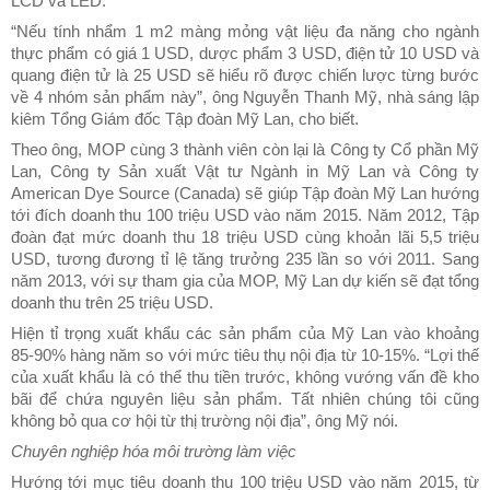
LCD và LED.
“Nếu tính nhẩm 1 m2 màng mỏng vật liệu đa năng cho ngành
thực phẩm có giá 1 USD, dược phẩm 3 USD, điện tử 10 USD và
quang điện tử là 25 USD sẽ hiểu rõ được chiến lược từng bước
về 4 nhóm sản phẩm này”, ông Nguyễn Thanh Mỹ, nhà sáng lập
kiêm Tổng Giám đốc Tập đoàn Mỹ Lan, cho biết.
Theo ông, MOP cùng 3 thành viên còn lại là Công ty Cổ phần Mỹ
Lan, Công ty Sản xuất Vật tư Ngành in Mỹ Lan và Công ty
American Dye Source (Canada) sẽ giúp Tập đoàn Mỹ Lan hướng
tới đích doanh thu 100 triệu USD vào năm 2015. Năm 2012, Tập
đoàn đạt mức doanh thu 18 triệu USD cùng khoản lãi 5,5 triệu
USD, tương đương tỉ lệ tăng trưởng 235 lần so với 2011. Sang
năm 2013, với sự tham gia của MOP, Mỹ Lan dự kiến sẽ đạt tổng
doanh thu trên 25 triệu USD.
Hiện tỉ trọng xuất khẩu các sản phẩm của Mỹ Lan vào khoảng
85-90% hàng năm so với mức tiêu thụ nội địa từ 10-15%. “Lợi thế
của xuất khẩu là có thể thu tiền trước, không vướng vấn đề kho
bãi để chứa nguyên liệu sản phẩm. Tất nhiên chúng tôi cũng
không bỏ qua cơ hội từ thị trường nội địa”, ông Mỹ nói.
Chuyên nghiệp hóa môi trường làm việc
Hướng tới mục tiêu doanh thu 100 triệu USD vào năm 2015, từ