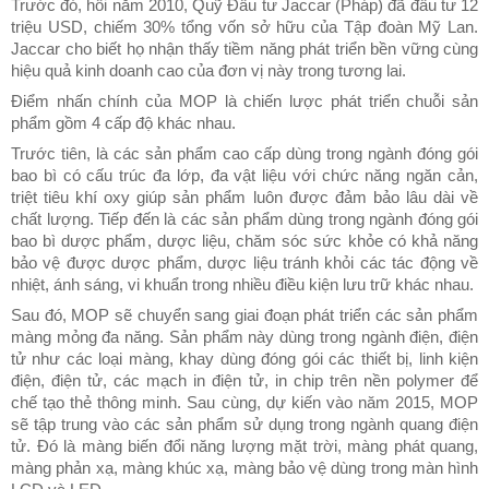
Trước đó, hồi năm 2010, Quỹ Đầu tư Jaccar (Pháp) đã đầu tư 12
triệu USD, chiếm 30% tổng vốn sở hữu của Tập đoàn Mỹ Lan.
Jaccar cho biết họ nhận thấy tiềm năng phát triển bền vững cùng
hiệu quả kinh doanh cao của đơn vị này trong tương lai.
Điểm nhấn chính của MOP là chiến lược phát triển chuỗi sản
phẩm gồm 4 cấp độ khác nhau.
Trước tiên, là các sản phẩm cao cấp dùng trong ngành đóng gói
bao bì có cấu trúc đa lớp, đa vật liệu với chức năng ngăn cản,
triệt tiêu khí oxy giúp sản phẩm luôn được đảm bảo lâu dài về
chất lượng. Tiếp đến là các sản phẩm dùng trong ngành đóng gói
bao bì dược phẩm, dược liệu, chăm sóc sức khỏe có khả năng
bảo vệ được dược phẩm, dược liệu tránh khỏi các tác động về
nhiệt, ánh sáng, vi khuẩn trong nhiều điều kiện lưu trữ khác nhau.
Sau đó, MOP sẽ chuyển sang giai đoạn phát triển các sản phẩm
màng mỏng đa năng. Sản phẩm này dùng trong ngành điện, điện
tử như các loại màng, khay dùng đóng gói các thiết bị, linh kiện
điện, điện tử, các mạch in điện tử, in chip trên nền polymer để
chế tạo thẻ thông minh. Sau cùng, dự kiến vào năm 2015, MOP
sẽ tập trung vào các sản phẩm sử dụng trong ngành quang điện
tử. Đó là màng biến đổi năng lượng mặt trời, màng phát quang,
màng phản xạ, màng khúc xạ, màng bảo vệ dùng trong màn hình