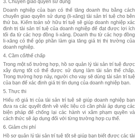
3. Chuyển giao quyền sử dụng
Doanh nghiệp của bạn có thể tăng doanh thu bằng cách
chuyển giao quyền sử
dụng (li-xăng) tài sản trí tuệ cho bên
thứ ba. Kiểm toán sở hữu trí tuệ sẽ giúp
doanh nghiệp xác
định trị tài sản trí tuệ của doanh nghiệp để đạt được lợi ích
tối
đa từ các hợp đồng li-xăng. Doanh thu từ các hợp đồng
li-xăng có thể góp phần
làm gia tăng giá trị thị trường của
doanh nghiệp.
4. Cầm cố/thế chấp
Trong một số trường hợp, hồ sơ quản lý tài sản trí tuệ được
xây dựng tốt có thể
được sử dụng làm tài sản thế chấp.
Trong trường hợp này, người cho vay sẽ
dùng tài sản trí tuệ
của bạn để xác định giá trị tín dụng của doanh nghiệp bạn.
5. Thực thi
Hiểu rõ giá trị của tài sản trí tuệ sẽ giúp doanh nghiệp bạn
đưa ra các quyết định
về việc liệu có cần phải áp dụng các
biện pháp để chống lại các hành vi xâm
phạm quyền và
cách thức sẽ áp dụng đối với từng trường hợp cụ thể.
6. Giảm chi phí
Hồ sơ quản lý tài sản trí tuệ tốt sẽ giúp bạn biết được các tài