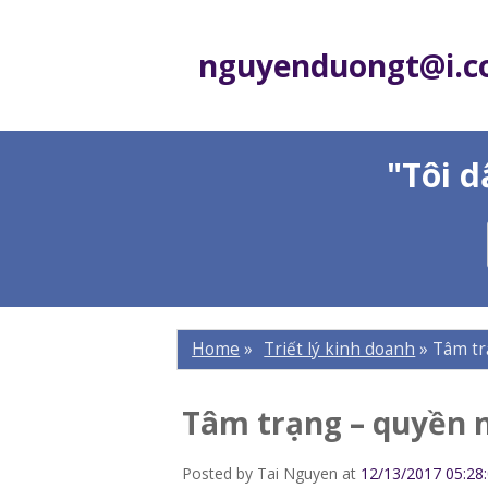
nguyenduongt@i.
"Tôi 
Home
»
Triết lý kinh doanh
»
Tâm tr
Tâm trạng – quyền 
Posted by
Tai Nguyen
at
12/13/2017 05:28