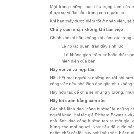
Một trong những mục tiêu trọng tâm của 
được sự vĩ đại nằm trong con người họ.
Khi bạn thấy được điểm tốt ở nhân viên, sẽ
Chú ý cảm nhận không khí làm việc
Chính xác thì bầu không khí cảm xúc trong k
Là nó lạc quan, tràn đầy sinh lực
·
Là không gian trầm tư hoặc thất vọn
·
hiện diện của bạn
Hãy vui vẻ và hợp tác
Hầu hết mọi người bị những người hài hước
công việc nếu nhà lãnh đạo gần như không th
Hãy hợp tác để chia sẻ những ý tưởng, nhữn
Hãy lôi cuốn bằng cảm xúc
Các nhà lãnh đạo “cộng hưởng” là những c
người khác. Hai tác giả Richard Boyatzis và
nhà lãnh đạo cộng hưởng tạo ra một giai đ
hứng cho mọi người. Như tiêu đề cuốn sác
phẩm chất cốt lõi: suy nghĩ sâu sắc, biết nu