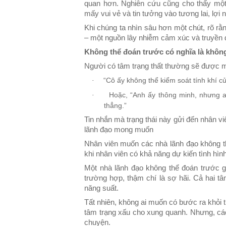
quan hơn. Nghiên cứu cũng cho thấy một
mấy vui vẻ và tin tưởng vào tương lai, lợi
Khi chúng ta nhìn sâu hơn một chút, rõ rằ
– một nguồn lây nhiễm cảm xúc và truyền đ
Không thể đoán trước có nghĩa là khôn
Người có tâm trạng thất thường sẽ được m
“Cô ấy không thể kiểm soát tính khí của
·
Hoặc, “Anh ấy thông minh, nhưng a
·
thẳng.”
Tin nhắn mà trạng thái này gửi đến nhân v
lãnh đạo mong muốn
Nhân viên muốn các nhà lãnh đạo không th
khi nhân viên có khả năng dự kiến tình hìn
Một nhà lãnh đạo không thể đoán trước gợ
trường hợp, thậm chí là sợ hãi. Cả hai t
năng suất.
Tất nhiên, không ai muốn có bước ra khỏi 
tâm trạng xấu cho xung quanh. Nhưng, các
chuyện.