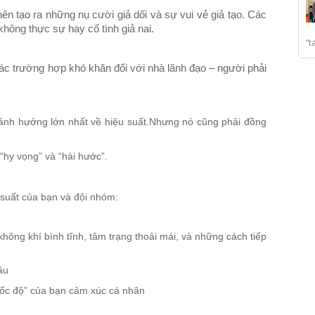
ên tạo ra những nụ cười giả dối và sự vui vẻ giả tạo. Các
 không thực sự hay cố tình giả nai.
“t
ác trường hợp khó khăn đối với nhà lãnh đạo – người phải
ảnh hưởng lớn nhất về hiệu suất.
Nhưng nó cũng phải đồng
 “hy vọng” và “hài hước”.
u suất của bạn và đội nhóm:
 không khí bình tĩnh, tâm trạng thoải mái, và những cách tiếp
ầu
“tốc độ” của bạn cảm xúc cá nhân