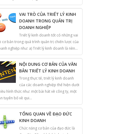
VAI TRÒ CỦA TRIẾT LÝ KINH
DOANH TRONG QUẢN TRỊ
DOANH NGHIỆP
Triết lý kinh doanh tốt có những vai
ò cơ bản trong quá trình quản trị chiến lược của
anh nghiệp như: a) Triết lý kinh doanh là nền...
NỘI DUNG CƠ BẢN CỦA VĂN
BẢN TRIẾT LÝ KINH DOANH
Trong thực tế, triết lý kinh doanh
của các doanh nghiệp thể hiện dưới
iều hình thức như: một bài hát về công ty, một
n tuyên bố về qui...
TỔNG QUAN VỀ ĐẠO ĐỨC
KINH DOANH
Chức năng cơ bản của đạo đức là