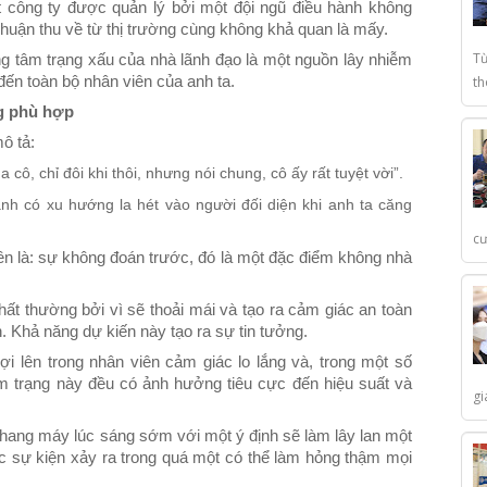
 công ty được quản lý bởi một đội ngũ điều hành không
 nhuận thu về từ thị trường cùng không khả quan là mấy.
Từ
ng tâm trạng xấu của nhà lãnh đạo là một nguồn lây nhiễm
ến toàn bộ nhân viên của anh ta.
th
g phù hợp
ô tả:
 cô, chỉ đôi khi thôi, nhưng nói chung, cô ấy rất tuyệt vời”.
nh có xu hướng la hét vào người đối diện khi anh ta căng
cư
iên là: sự không đoán trước, đó là một đặc điểm không nhà
ất thường bởi vì sẽ thoải mái và tạo ra cảm giác an toàn
h. Khả năng dự kiến này tạo ra sự tin tưởng.
i lên trong nhân viên cảm giác lo lắng và, trong một số
âm trạng này đều có ảnh hưởng tiêu cực đến hiệu suất và
gi
thang máy lúc sáng sớm với một ý định sẽ làm lây lan một
 sự kiện xảy ra trong quá một có thể làm hỏng thậm mọi