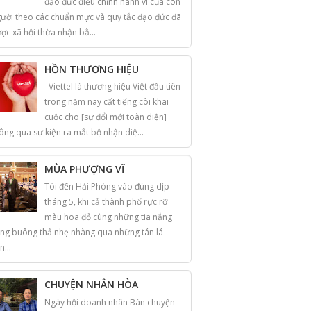
đạo đức điều chỉnh hành vi của con
ười theo các chuẩn mực và quy tắc đạo đức đã
ợc xã hội thừa nhận bằ...
HỒN THƯƠNG HIỆU
Viettel là thương hiệu Việt đầu tiên
trong năm nay cất tiếng còi khai
cuộc cho [sự đổi mới toàn diện]
ông qua sự kiện ra mắt bộ nhận diệ...
MÙA PHƯỢNG VĨ
Tôi đến Hải Phòng vào đúng dịp
tháng 5, khi cả thành phố rực rỡ
màu hoa đỏ cùng những tia nắng
ng buông thả nhẹ nhàng qua những tán lá
n...
CHUYỆN NHÂN HÒA
Ngày hội doanh nhân Bàn chuyện