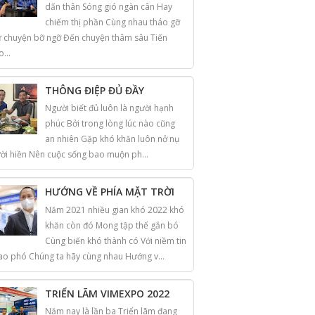
dấn thân Sóng gió ngàn cân Hay
chiếm thị phần Cùng nhau tháo gỡ
 chuyện bỡ ngỡ Đến chuyện thâm sâu Tiến
o...
THÔNG ĐIỆP ĐỦ ĐẦY
Người biết đủ luôn là người hạnh
phúc Bởi trong lòng lúc nào cũng
an nhiên Gặp khó khăn luôn nở nụ
ời hiền Nên cuộc sống bao muộn ph...
HƯỚNG VỀ PHÍA MẶT TRỜI
Năm 2021 nhiều gian khó 2022 khó
khăn còn đó Mong tập thể gắn bó
Cùng biến khó thành có Với niềm tin
ao phó Chúng ta hãy cùng nhau Hướng v...
TRIỂN LÃM VIMEXPO 2022
Năm nay là lần ba Triển lãm đang