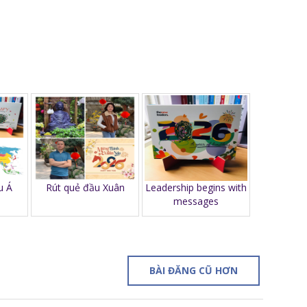
 Á
Rút quẻ đầu Xuân
Leadership begins with
messages
BÀI ĐĂNG CŨ HƠN