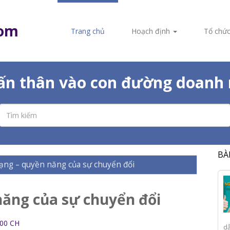
com
Trang chủ
Hoạch định
Tổ chứ
dấn thân vào con đường doanh 
BÀ
ạng – quyền năng của sự chuyển đổi
năng của sự chuyển đổi
:00 CH
dẫ