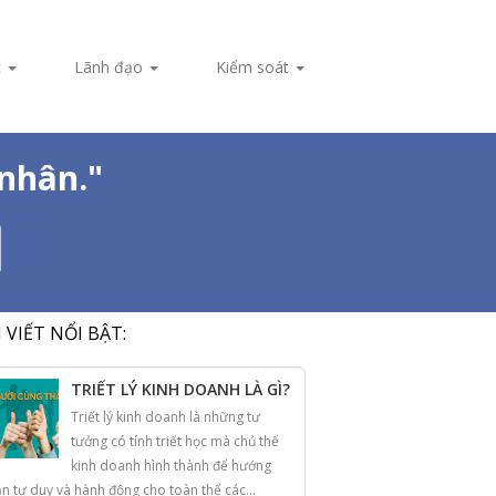
c
Lãnh đạo
Kiểm soát
nhân."
I VIẾT NỔI BẬT:
TRIẾT LÝ KINH DOANH LÀ GÌ?
Triết lý kinh doanh là những tư
tưởng có tính triết học mà chủ thể
kinh doanh hình thành để hướng
n tư duy và hành động cho toàn thể các...