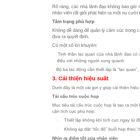
Rõ ràng, các nhà lãnh đạo không bao giờ n
nhân viên rất giỏi phát hiện ra một nụ cười
Tâm trạng phù hợp
Không dễ dàng để quản lý cảm xúc trong c
đưa ra quyết định.
Có một số lời khuyên:
Tinh thần lạc quan của nhà lãnh đạo có 
·
điệu với những người xung quanh.
Bộ ba tác động cần thiết lập là “lạc quan”,
·
3. Cải thiện hiệu suất
Dưới đây là một vài gợi ý giúp cải thiện hiệ
Tái cấu trúc cuộc họp
Mục tiêu tái cấu trúc cuộc họp là tạo ra một
cận tích cực phù hợp:
Thiết lập không khí tích cực ngay từ đ
·
Không áp đặt “tốc độ” buổi họp theo 
·
Nhìn ra điểm tốt của nhân viên