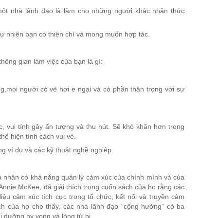
một nhà lãnh đạo là làm cho những người khác nhận thức
 tự nhiên bạn có thiện chí và mong muốn hợp tác.
hông gian làm việc của bạn là gì:
g,mọi người có vẻ hơi e ngại và có phần thận trọng với sự
, vui tính gây ấn tượng và thu hút. Sẽ khó khăn hơn trong
ể hiện tính cách vui vẻ.
g ví dụ và các kỹ thuật nghề nghiệp.
á nhân có khả năng quản lý cảm xúc của chính mình và của
 Annie McKee, đã giải thích trong cuốn sách của họ rằng các
iệu cảm xúc tích cực trong tổ chức, kết nối và truyền cảm
h của họ cho thấy, các nhà lãnh đạo “cộng hưởng” có ba
ôi dưỡng hy vọng và lòng từ bi.