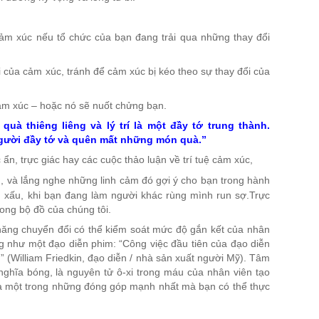
cảm xúc nếu tổ chức của bạn đang trải qua những thay đổi
 của cảm xúc, tránh để cảm xúc bị kéo theo sự thay đổi của
ảm xúc – hoặc nó sẽ nuốt chửng bạn.
quà thiêng liêng và lý trí là một đầy tớ trung thành.
 người đầy tớ và quên mất những món quà.”
ẩn, trực giác hay các cuộc thảo luận về trí tuệ cảm xúc,
, và lắng nghe những linh cảm đó gợi ý cho bạn trong hành
 xấu, khi bạn đang làm người khác rùng mình run sợ.Trực
rong bộ đồ của chúng tôi.
 năng chuyển đổi có thể kiểm soát mức độ gắn kết của nhân
ng như một đạo diễn phim: “Công việc đầu tiên của đạo diễn
n” (William Friedkin, đạo diễn / nhà sản xuất người Mỹ). Tâm
nghĩa bóng, là nguyên tử ô-xi trong máu của nhân viên tạo
là một trong những đóng góp mạnh nhất mà bạn có thể thực