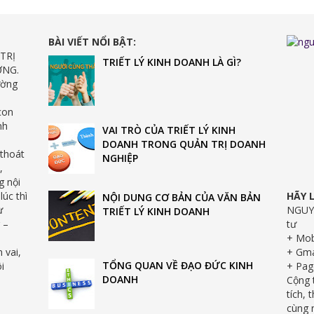
BÀI VIẾT NỔI BẬT:
TRỊ
TRIẾT LÝ KINH DOANH LÀ GÌ?
ƠNG.
ường
con
nh
VAI TRÒ CỦA TRIẾT LÝ KINH
DOANH TRONG QUẢN TRỊ DOANH
 thoát
NGHIỆP
,
g nội
lúc thì
HÃY 
NỘI DUNG CƠ BẢN CỦA VĂN BẢN
ừ
NGUYỄ
TRIẾT LÝ KINH DOANH
 –
tư
+ Mob
 vai,
+ Gma
TỔNG QUAN VỀ ĐẠO ĐỨC KINH
i
+ Pag
DOANH
Cộng 
tích, 
cùng n