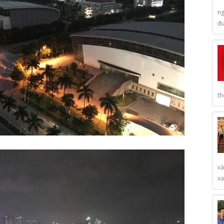
ng
đư
th
và
xa