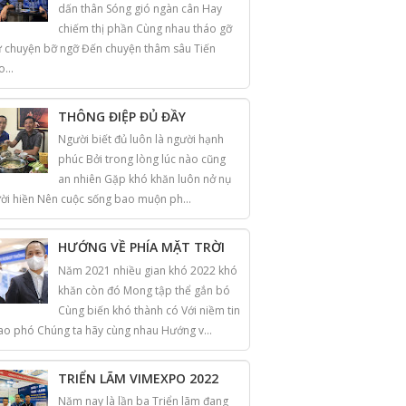
dấn thân Sóng gió ngàn cân Hay
chiếm thị phần Cùng nhau tháo gỡ
 chuyện bỡ ngỡ Đến chuyện thâm sâu Tiến
o...
THÔNG ĐIỆP ĐỦ ĐẦY
Người biết đủ luôn là người hạnh
phúc Bởi trong lòng lúc nào cũng
an nhiên Gặp khó khăn luôn nở nụ
ời hiền Nên cuộc sống bao muộn ph...
HƯỚNG VỀ PHÍA MẶT TRỜI
Năm 2021 nhiều gian khó 2022 khó
khăn còn đó Mong tập thể gắn bó
Cùng biến khó thành có Với niềm tin
ao phó Chúng ta hãy cùng nhau Hướng v...
TRIỂN LÃM VIMEXPO 2022
Năm nay là lần ba Triển lãm đang