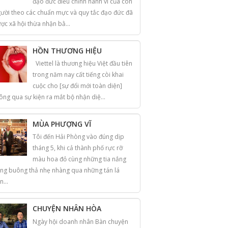
đạo đức điều chỉnh hành vi của con
ười theo các chuẩn mực và quy tắc đạo đức đã
ợc xã hội thừa nhận bằ...
HỒN THƯƠNG HIỆU
Viettel là thương hiệu Việt đầu tiên
trong năm nay cất tiếng còi khai
cuộc cho [sự đổi mới toàn diện]
ông qua sự kiện ra mắt bộ nhận diệ...
MÙA PHƯỢNG VĨ
Tôi đến Hải Phòng vào đúng dịp
tháng 5, khi cả thành phố rực rỡ
màu hoa đỏ cùng những tia nắng
ng buông thả nhẹ nhàng qua những tán lá
n...
CHUYỆN NHÂN HÒA
Ngày hội doanh nhân Bàn chuyện