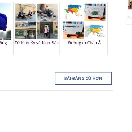
“t
ộng
Từ Kinh Kỳ về Kinh Bắc
Đường ra Châu Á
BÀI ĐĂNG CŨ HƠN