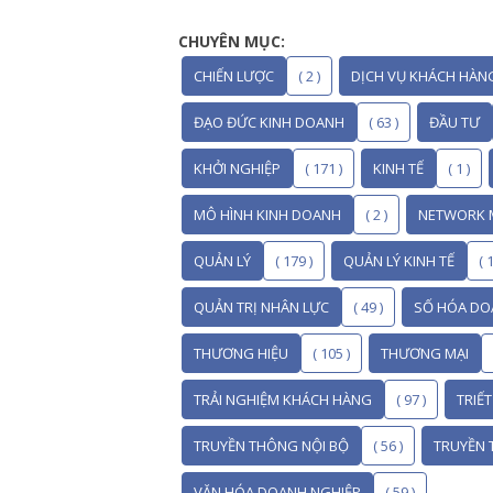
CHUYÊN MỤC:
CHIẾN LƯỢC
( 2 )
DỊCH VỤ KHÁCH HÀN
ĐẠO ĐỨC KINH DOANH
( 63 )
ĐẦU TƯ
KHỞI NGHIỆP
( 171 )
KINH TẾ
( 1 )
MÔ HÌNH KINH DOANH
( 2 )
NETWORK 
QUẢN LÝ
( 179 )
QUẢN LÝ KINH TẾ
( 1
QUẢN TRỊ NHÂN LỰC
( 49 )
SỐ HÓA DO
THƯƠNG HIỆU
( 105 )
THƯƠNG MẠI
TRẢI NGHIỆM KHÁCH HÀNG
( 97 )
TRIẾ
TRUYỀN THÔNG NỘI BỘ
( 56 )
TRUYỀN 
VĂN HÓA DOANH NGHIỆP
( 59 )