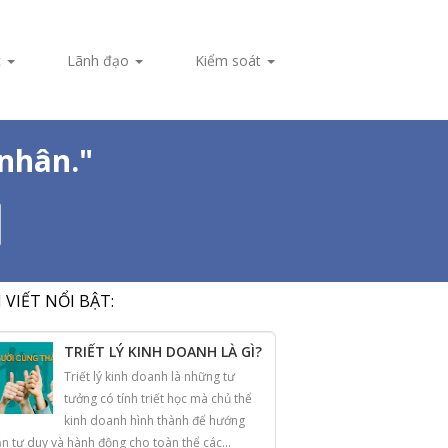
c
Lãnh đạo
Kiểm soát
nhân."
I VIẾT NỔI BẬT:
TRIẾT LÝ KINH DOANH LÀ GÌ?
Triết lý kinh doanh là những tư
tưởng có tính triết học mà chủ thể
kinh doanh hình thành để hướng
n tư duy và hành động cho toàn thể các...