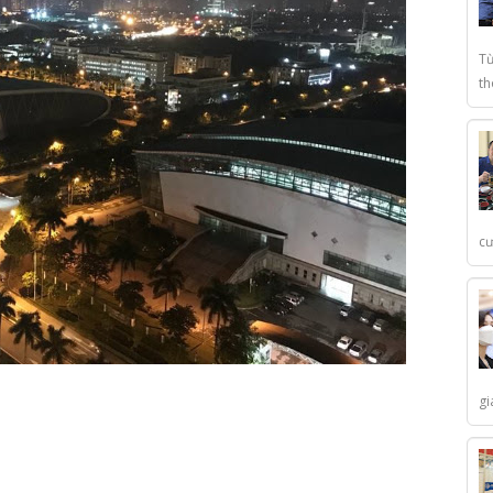
Từ
th
cư
gi