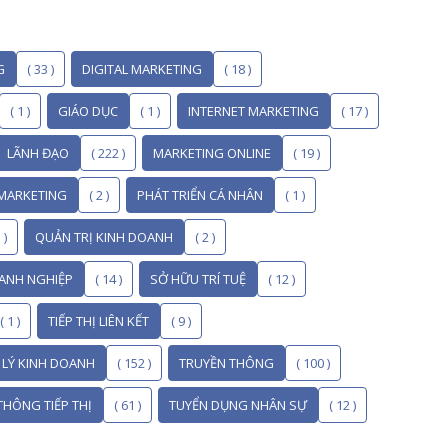
G
( 33 )
DIGITAL MARKETING
( 18 )
( 1 )
GIÁO DỤC
( 1 )
INTERNET MARKETING
( 17 )
LÃNH ĐẠO
( 222 )
MARKETING ONLINE
( 19 )
MARKETING
( 2 )
PHÁT TRIỂN CÁ NHÂN
( 1 )
 )
QUẢN TRỊ KINH DOANH
( 2 )
ANH NGHIỆP
( 14 )
SỞ HỮU TRÍ TUỆ
( 12 )
( 1 )
TIẾP THỊ LIÊN KẾT
( 9 )
T LÝ KINH DOANH
( 152 )
TRUYỀN THÔNG
( 100 )
THÔNG TIẾP THỊ
( 61 )
TUYỂN DỤNG NHÂN SỰ
( 12 )