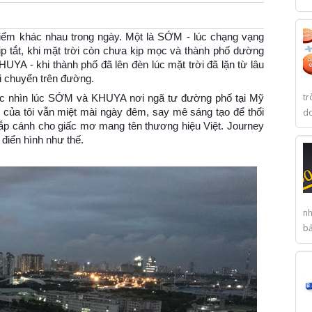
i điểm khác nhau trong ngày. Một là SỚM - lúc chạng vạng
p tắt, khi mặt trời còn chưa kịp mọc và thành phố dường
UYA - khi thành phố đã lên đèn lúc mặt trời đã lặn từ lâu
di chuyển trên đường.
tr
góc nhìn lúc SỚM và KHUYA nơi ngã tư đường phố tại Mỹ
của tôi vẫn miệt mài ngày đêm, say mê sáng tạo để thổi
do
p cánh cho giấc mơ mang tên thương hiệu Việt. Journey
 điển hình như thế.
nh
bả