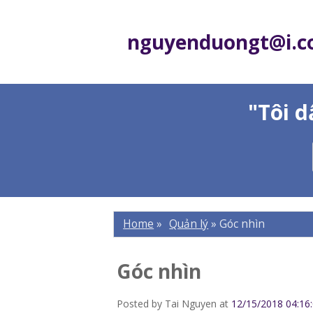
nguyenduongt@i.
"Tôi 
Home
»
Quản lý
»
Góc nhìn
Góc nhìn
Posted by
Tai Nguyen
at
12/15/2018 04:16