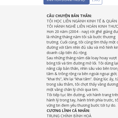
CÂU CHUYỆN BẢN THÂN:
TÔI HỌC LIÊN NGÀNH KINH TẾ & QUẢN 
TÔI HÀNH NGHỀ LIÊN HOÀN KINH THƯ
Hơn 20 năm (2004 - nay) rời ghế giảng đ
là những tháng năm tôi sải bước thương
trường. Cuối cùng, tôi cũng tìm thấy một 
đường với tầm nhìn đủ sâu và mô hình ki
doanh cấp tiến đủ rộng.
Sau những tháng năm dài loay hoay vượt
bóng tối và tìm đường mở lối. Tôi dừng lại
nâng cấp bản thân, nhìn sâu vào bên tron
tâm & trông rộng ra bên ngoài ngoại giới; 
“khai thị”, khi lại “khai tâm”. Đúng lúc ấy, t
trong sâu thẳm, tôi chợt thấy vầng dương
một vầng chân lý chói qua tim.
Tôi tiếp tục lên đường, với hành trang trên
hành lý trong tay, hành trình phía trước, tô
vững tin đem yêu thương bước tới tự do.
CƯƠNG LĨNH CÁ NHÂN:
TRUNG CHÍNH BÌNH HOÀ