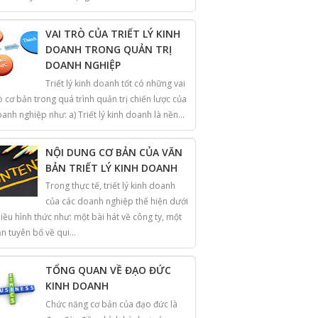
VAI TRÒ CỦA TRIẾT LÝ KINH
DOANH TRONG QUẢN TRỊ
DOANH NGHIỆP
Triết lý kinh doanh tốt có những vai
ò cơ bản trong quá trình quản trị chiến lược của
anh nghiệp như: a) Triết lý kinh doanh là nền...
NỘI DUNG CƠ BẢN CỦA VĂN
BẢN TRIẾT LÝ KINH DOANH
Trong thực tế, triết lý kinh doanh
của các doanh nghiệp thể hiện dưới
iều hình thức như: một bài hát về công ty, một
n tuyên bố về qui...
TỔNG QUAN VỀ ĐẠO ĐỨC
KINH DOANH
Chức năng cơ bản của đạo đức là