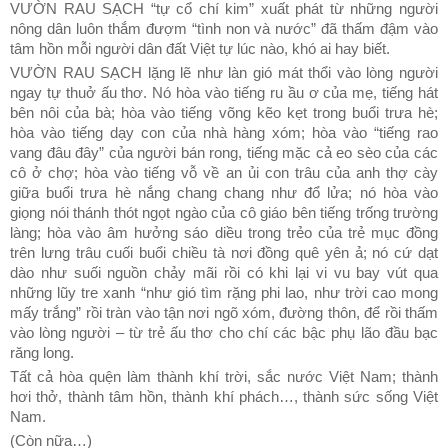
VƯỜN RAU SẠCH “tự cổ chí kim” xuất phát từ những người
nông dân luôn thắm đượm “tình non và nước” đã thấm đậm vào
tâm hồn mỗi người dân đất Việt tự lúc nào, khó ai hay biết.
VƯỜN RAU SẠCH lặng lẽ như làn gió mát thổi vào lòng người
ngay tự thuở ấu thơ. Nó hòa vào tiếng ru ầu ơ của mẹ, tiếng hát
bên nôi của bà; hòa vào tiếng võng kẽo kẹt trong buổi trưa hè;
hòa vào tiếng dạy con của nhà hàng xóm; hòa vào “tiếng rao
vang đâu đây” của người bán rong, tiếng mặc cả eo sèo của các
cô ở chợ; hòa vào tiếng vỗ về an ủi con trâu của anh thợ cày
giữa buổi trưa hè nắng chang chang như đổ lửa; nó hòa vào
giọng nói thánh thót ngọt ngào của cô giáo bên tiếng trống trường
làng; hòa vào âm hưởng sáo diều trong trẻo của trẻ mục đồng
trên lưng trâu cuối buổi chiều tà nơi đồng quê yên ả; nó cứ dạt
dào như suối nguồn chảy mãi rồi có khi lại vi vu bay vút qua
những lũy tre xanh “như gió tìm rặng phi lao, như trời cao mong
mấy trắng” rồi tràn vào tận nơi ngõ xóm, đường thôn, để rồi thấm
vào lòng người – từ trẻ ấu thơ cho chí các bậc phụ lão đầu bạc
răng long.
Tất cả hòa quện làm thành khí trời, sắc nước Việt Nam; thành
hơi thở, thành tâm hồn, thành khí phách…, thành sức sống Việt
Nam.
(Còn nữa…)