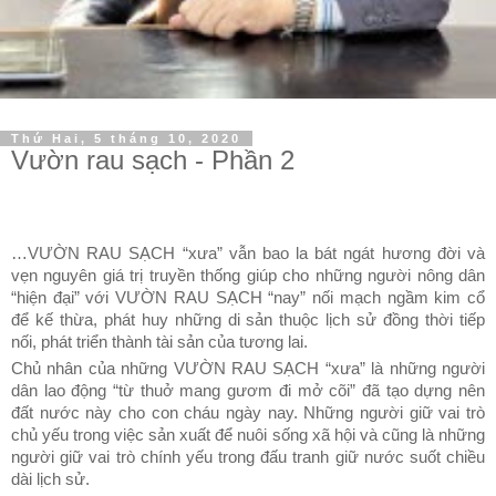
Thứ Hai, 5 tháng 10, 2020
Vườn rau sạch - Phần 2
…VƯỜN RAU SẠCH “xưa” vẫn bao la bát ngát hương đời và
vẹn nguyên giá trị truyền thống giúp cho những người nông dân
“hiện đại” với VƯỜN RAU SẠCH “nay” nối mạch ngầm kim cổ
để kế thừa, phát huy những di sản thuộc lịch sử đồng thời tiếp
nối, phát triển thành tài sản của tương lai.
Chủ nhân của những VƯỜN RAU SẠCH “xưa” là những người
dân lao động “từ thuở mang gươm đi mở cõi” đã tạo dựng nên
đất nước này cho con cháu ngày nay. Những người giữ vai trò
chủ yếu trong việc sản xuất để nuôi sống xã hội và cũng là những
người giữ vai trò chính yếu trong đấu tranh giữ nước suốt chiều
dài lịch sử.