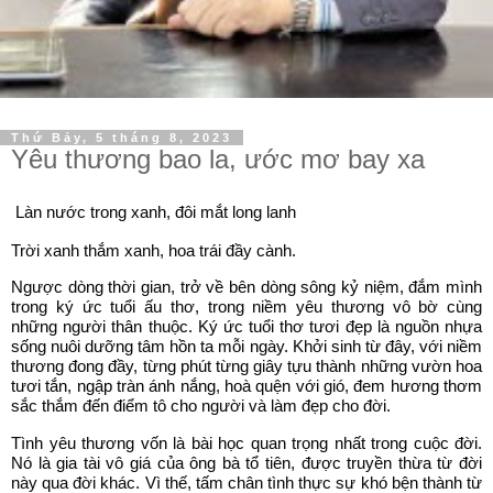
Thứ Bảy, 5 tháng 8, 2023
Yêu thương bao la, ước mơ bay xa
Làn nước trong xanh, đôi mắt long lanh
Trời xanh thắm xanh, hoa trái đầy cành.
Ngược dòng thời gian, trở về bên dòng sông kỷ niệm, đắm mình
trong ký ức tuổi ấu thơ, trong niềm yêu thương vô bờ cùng
những người thân thuộc. Ký ức tuổi thơ tươi đẹp là nguồn nhựa
sống nuôi dưỡng tâm hồn ta mỗi ngày. Khởi sinh từ đây, với niềm
thương đong đầy, từng phút từng giây tựu thành những vườn hoa
tươi tắn, ngập tràn ánh nắng, hoà quện với gió, đem hương thơm
sắc thắm đến điểm tô cho người và làm đẹp cho đời.
Tình yêu thương vốn là bài học quan trọng nhất trong cuộc đời.
Nó là gia tài vô giá của ông bà tổ tiên, được truyền thừa từ đời
này qua đời khác. Vì thế, tấm chân tình thực sự khó bện thành từ