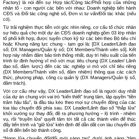
Factory) là nói đến sự Hợp tác/Cộng tác/Phối hợp của những
nhân tố - con người các bên với nhau: Doanh nghiệp tiến hành
CĐS và Đối tác công nghệ số, Đơn vị tư vấn/Đối tác khác (nếu
có).
Từ trải nghiệm thực tiễn với góc nhìn riêng, cơ cấu tổ chức nhân
sự hiệu quả cho một dự án CĐS doanh nghiệp gồm 03 lớp nhân
tố phối kết hợp, được tuyển chọn kỹ từ các bên theo Bộ tiêu chí
hoặc Khung năng lực chung - tạm gọi là: [DX Leader/Lãnh đạo
số; DX Managers/Quản lý số; DX Members/Thành viên số]. Kết
hợp này nhằm đảm bảo tính thống nhất, duy trì hiệu suất của tiến
trình từ định hướng vĩ mô với mục tiêu chung (DX Leader/ Lãnh
đạo số, đảm lược) đến các tác nghiệp vi mô với chỉ tiêu riêng
(DX Members/Thành viên số, đảm nhiệm) thông qua các cách
thức, phương pháp, công cụ quản lý (DX Managers/Quản lý số,
đảm trách).
Với cơ cấu như vậy, DX Leader/Lãnh đạo số là người duy nhất
của dự án chung với vai trò “kiến thiết” trung tâm, tập quyền “tiền
trảm hậu tấu”, là đầu tàu kéo theo mọi sự chuyển động của các
toa tàu chuyển đổi phía sau. DX Leader/Lãnh đạo số “thắp lửa”
khởi xướng sự thay đổi, đề ra phương hướng – lộ trình - nhiệm
vụ, rồi “truyền lửa” quyết tâm tới tất cả các thành viên để thúc
đẩy tiến trình và “giữ lửa” kiên định để dẫn dắt con tàu chuyển đối
số đi đến bến bờ thành công.
“Ngọn lửa chuyển đổi/đổi mới sáng tạo” dưới ánh sáng “tâm