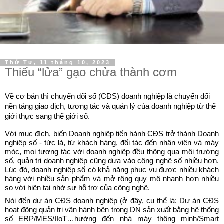
Thứ Tư, 11 tháng 10, 2023
Thiếu “lửa” gạo chửa thành cơm
Về cơ bản thì chuyển đổi số (CĐS) doanh nghiệp là chuyển đổi
nền tảng giao dịch, tương tác và quản lý của doanh nghiệp từ thế
giới thực sang thế giới số.
Với mục đích, biến Doanh nghiệp tiến hành CĐS trở thành Doanh
nghiệp số - tức là, từ khách hàng, đối tác đến nhân viên và máy
móc, mọi tương tác với doanh nghiệp đều thông qua môi trường
số, quản trị doanh nghiệp cũng dựa vào công nghệ số nhiều hơn.
Lúc đó, doanh nghiệp số có khả năng phục vụ được nhiều khách
hàng với nhiều sản phẩm và mở rộng quy mô nhanh hơn nhiều
so với hiện tại nhờ sự hỗ trợ của công nghệ.
Nói đến dự án CĐS doanh nghiệp (ở đây, cụ thể là: Dự án CĐS
hoạt động quản trị vận hành bên trong DN sản xuất bằng hệ thống
số ERP/MES/IIoT…hướng đến nhà máy thông minh/Smart