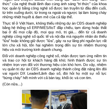
thức” của nghệ thuật lãnh đạo cùng ánh sáng “tri thức” của khoa
học quản lý bằng công nghệ số được lan truyền từ đầu đến cuối,
từ trên xuống dưới, từ trong ra ngoài và ngược lại làm bùng cháy
những nhiệt huyết & đam mê của cả tập thể.
Thực tế ở Việt Nam, không thiếu những dự án CĐS doanh nghiệp
bằng hệ thống số ERP/MES/IIoT đắp chiếu, tạm dừng hoặc thất
bại ở đủ mọi cấp độ, mọi quy mô, trị giá… đến từ cả doanh
nghiệp công nghệ số quốc tế và nội địa mà nguyên nhân do thiếu
“lửa” hoặc không giữ được "lửa", gây ra sự lãng phí nguồn lực rất
lớn cho xã hội, tổn hại nghiêm trọng đến sự tín nhiệm thương
hiệu và môi trường kinh doanh chung.
Đối với doanh nghiệp công nghệ số, nhận được tạm ứng niềm tin
và trao cơ hội từ khách hàng đã khó; hình thành được sự tín
nhiệm trọn vẹn đối với thương hiệu còn khó hơn. Do vậy, nhiệm
vụ quản trị dự án CĐS doanh nghiệp thành công đặt nặng lên đôi
vai người DX Leader/Lãnh đạo số, đòi hỏi họ một sự nỗ lực
“bừng cháy” hết mình với cả bàn tay, khối óc và con tim.
(Còn nữa…)